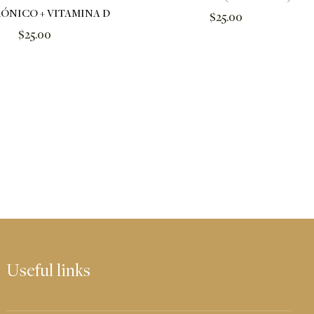
ÓNICO + VITAMINA D
Regular
$25.00
Regular
$25.00
price
price
Useful links