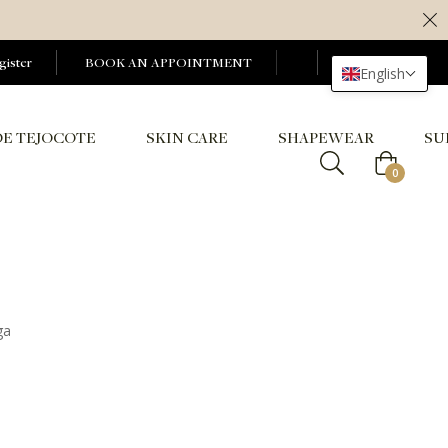
gister
BOOK AN APPOINTMENT
English
DE TEJOCOTE
SKIN CARE
SHAPEWEAR
SU
Cart
0
ga