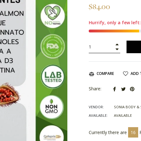
Regular
$84.00
price
Hurrify, only a few left:
+
−
ADD 
COMPARE
Share
Tweet
Pin
Share:
on
on
on
Facebook
Twitter
Pin
VENDOR:
SONIA BODY & 
AVAILABLE:
AVAILABLE
Currently there are
22