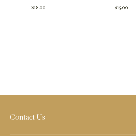
Regular
Regular
$18.00
$15.00
price
price
Contact Us