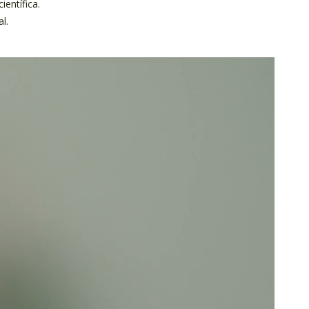
ientífica.
l.