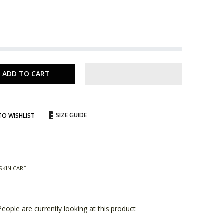
ADD TO CART
SIZE GUIDE
TO WISHLIST
terest
SKIN CARE
People are currently looking at this product