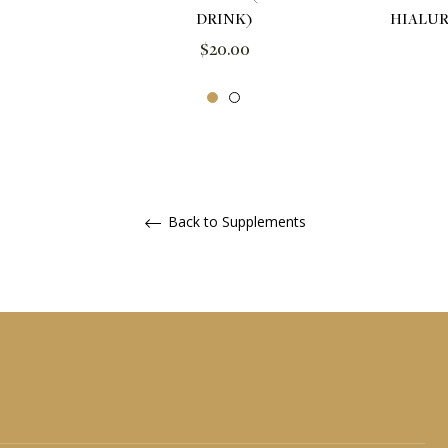
DRINK)
HIALUR
Regular
$20.00
price
Back to Supplements