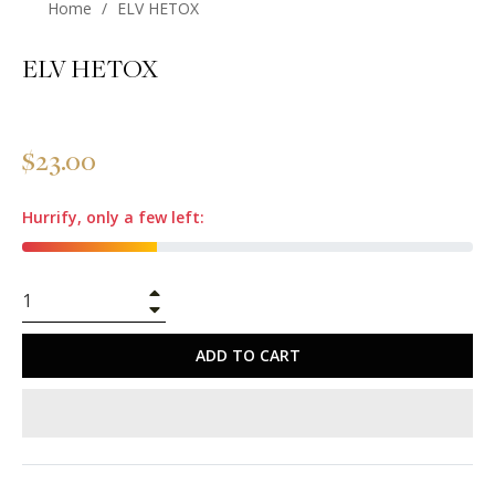
Home
/
ELV HETOX
ELV HETOX
Regular
$23.00
price
Hurrify, only a few left:
+
−
ADD TO CART