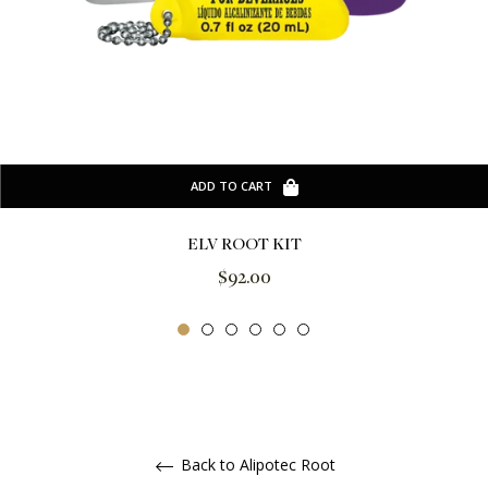
ADD TO CART
ELV ROOT KIT
Regular
$92.00
price
Back to Alipotec Root