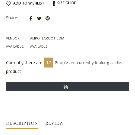
SIZE GUIDE
ADD TO WISHLIST
Share
Tweet
Pin
Share:
on
on
on
Facebook
Twitter
Pinterest
VENDOR:
ALIPOTECROOT.COM
AVAILABLE:
AVAILABLE
Currently there are
17
People are currently looking at this
product
DESCRIPTION
REVIEW