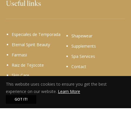
Useful links
Especiales de Temporada
Shapewear
Eternal Spirit Beauty
Supplements
Farmasi
Spa Services
Raiz de Tejocote
Contact
Skin Care
This website uses cookies to ensure you get the best
experience on our website.
Learn More
Facebook
Instagram
GOT IT!
ELV HETOX
$23.00
© Copyright 2026
Siluet By Susi
.